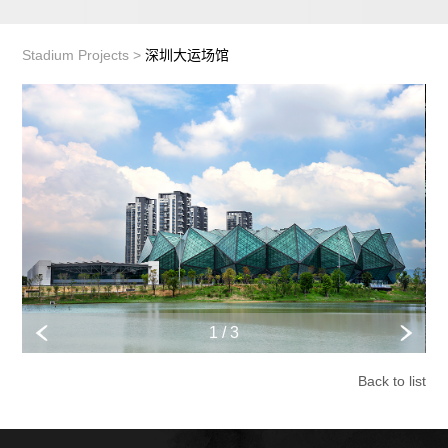
Stadium Projects >
深圳大运场馆
1 / 3
Back to list