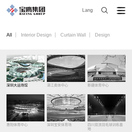
Lang
All
Interior Design
Curtain Wall
Design
深圳大运场馆
湛江奥体中心
新疆体育中心
惠阳体育中心
深圳宝安体育场
四川双流羽毛球训练基
地