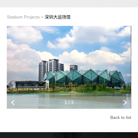
Stadium Projects >
深圳大运场馆
1 / 3
Back to list